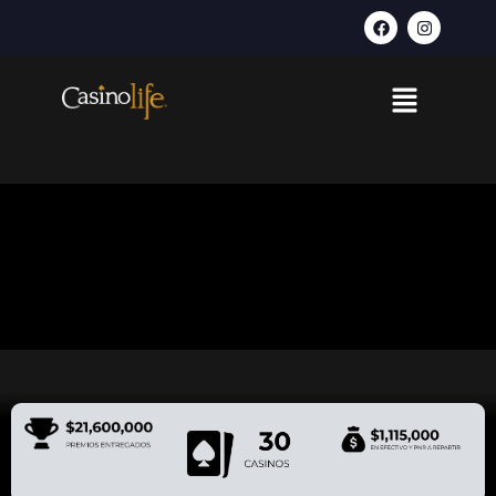
Ir
F
I
a
n
al
c
s
contenido
e
t
b
Menú
a
o
g
o
r
k
a
m