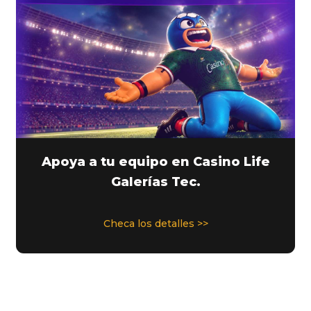
Apoya a tu equipo en Casino Life
Galerías Tec.
Checa los detalles >>