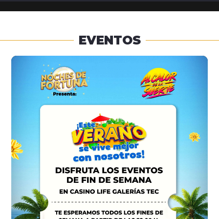
EVENTOS