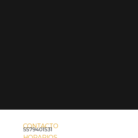
CONTACTO
5579401531
HORARIOS