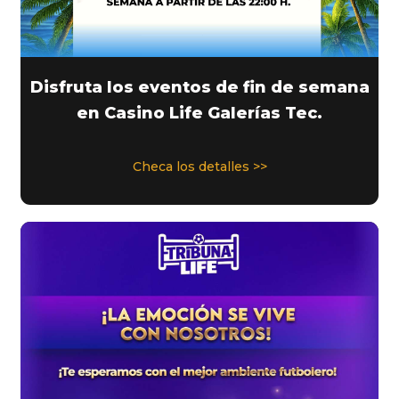
Disfruta los eventos de fin de semana
en Casino Life Galerías Tec.
Checa los detalles >>