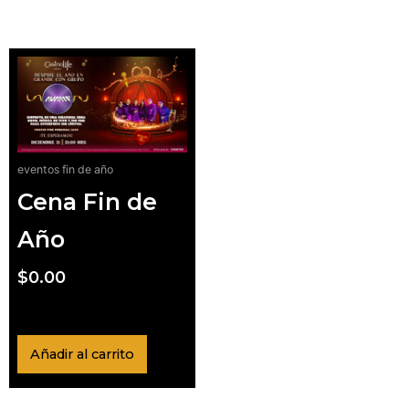
Mostrando el único resultado
eventos fin de año
Cena Fin de
Año
$
0.00
Añadir al carrito