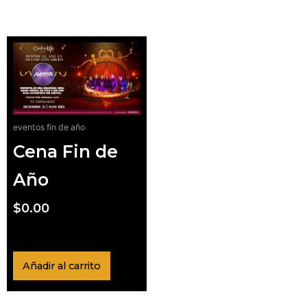
Mostrando el único resultado
eventos fin de año
Cena Fin de
Año
$
0.00
Añadir al carrito