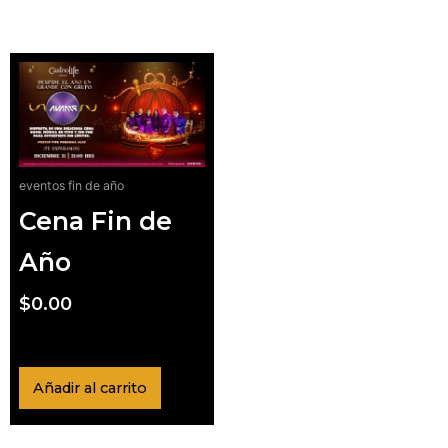
Mostrando el único resultado
eventos fin de año
Cena Fin de
Año
$
0.00
Añadir al carrito