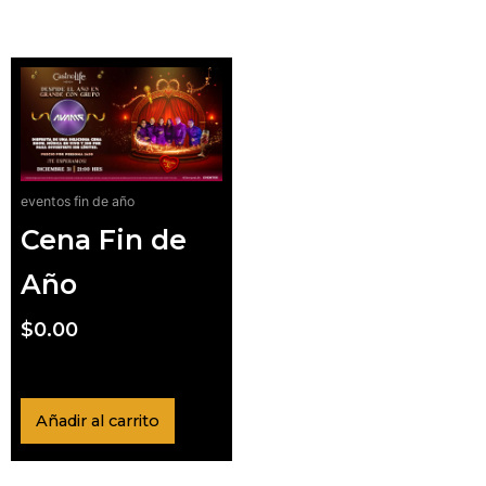
Mostrando el único resultado
eventos fin de año
Cena Fin de
Año
$
0.00
Añadir al carrito