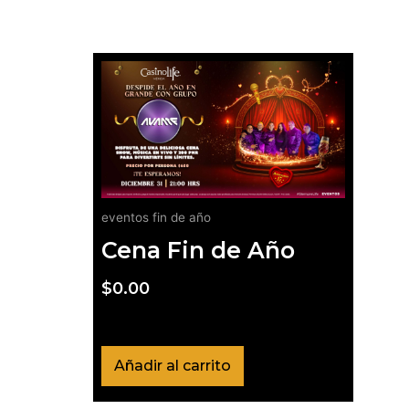
Mostrando el único resultado
eventos fin de año
Cena Fin de Año
$
0.00
Añadir al carrito