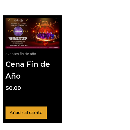
Mostrando el único resultado
eventos fin de año
Cena Fin de
Año
$
0.00
Añadir al carrito