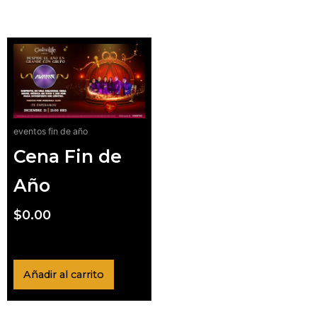
Mostrando el único resultado
eventos fin de año
Cena Fin de
Año
$
0.00
Añadir al carrito