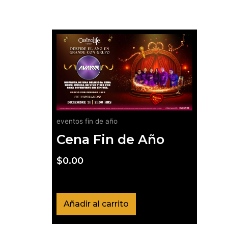
Mostrando el único resultado
eventos fin de año
Cena Fin de Año
$
0.00
Añadir al carrito