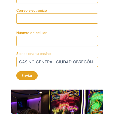
Correo electrónico
Número de celular
Selecciona tu casino