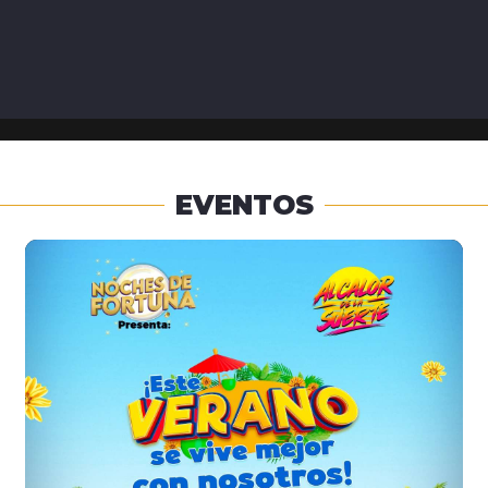
EVENTOS