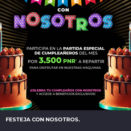
FESTEJA CON NOSOTROS.