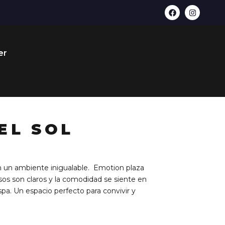
F
I
a
n
c
s
e
t
b
a
o
g
er
o
r
k
a
m
EL SOL
on un ambiente inigualable. Emotion plaza
esos son claros y la comodidad se siente en
spa. Un espacio perfecto para convivir y