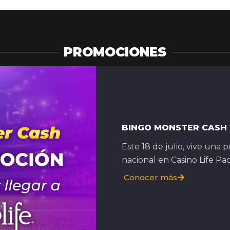
PROMOCIONES
BINGO MONSTER CASH
Este 18 de julio, vive una
nacional en Casino Life Pa
Conocer más