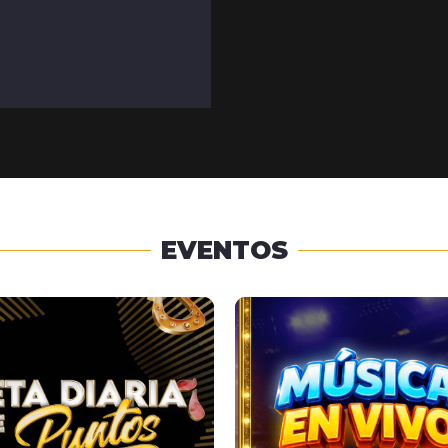
EVENTOS