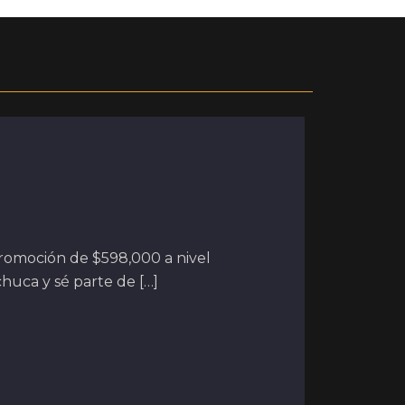
 promoción de $598,000 a nivel
chuca y sé parte de […]