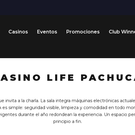
Casinos
Eventos
Promociones
Club Winn
CASINO LIFE PACHUC
e invita a la charla. La sala integra máquinas electrónicas actu
 es simple: seguridad visible, limpieza y comodidad en todo m
vigentes durante el año redondean la experiencia. Un espacio perf
principio a fin.