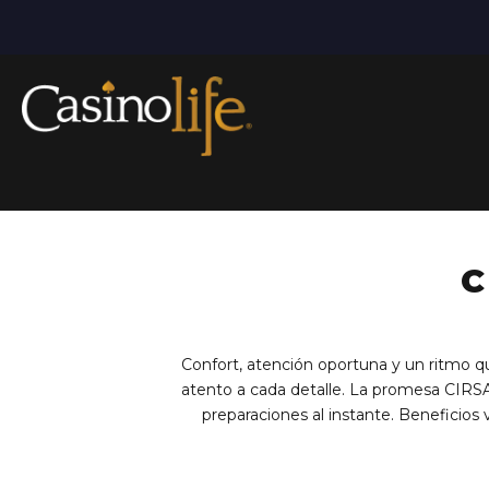
Ir
al
contenido
Confort, atención oportuna y un ritmo qu
atento a cada detalle. La promesa CIRSA
preparaciones al instante. Beneficios 