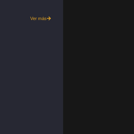
Ver más