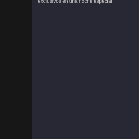
exclusivos en una noche especial.