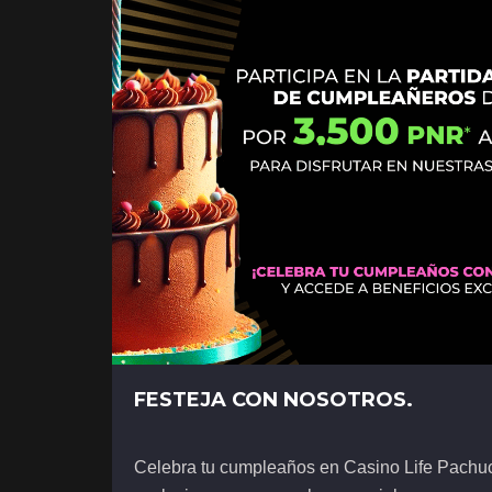
FESTEJA CON NOSOTROS.
Celebra tu cumpleaños en Casino Life Pachuca