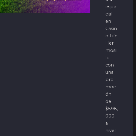
espe
cial
en
Casin
o Life
Her
mosil
lo
con
una
pro
moci
ón
de
$598,
000
a
nivel