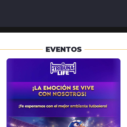
EVENTOS