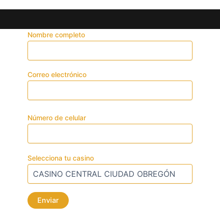
Nombre completo
Correo electrónico
Número de celular
Selecciona tu casino