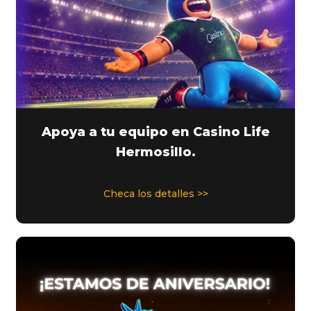
Apoya a tu equipo en Casino Life
Hermosillo.
Checa los detalles >>