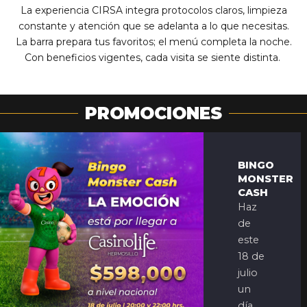
La experiencia CIRSA integra protocolos claros, limpieza
constante y atención que se adelanta a lo que necesitas.
La barra prepara tus favoritos; el menú completa la noche.
Con beneficios vigentes, cada visita se siente distinta.
PROMOCIONES
BINGO
MONSTER
CASH
Haz
de
este
18 de
julio
un
día