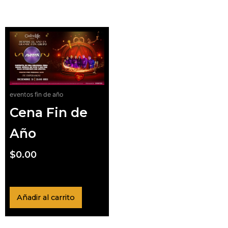
Mostrando el único resultado
eventos fin de año
Cena Fin de
Año
$
0.00
Añadir al carrito