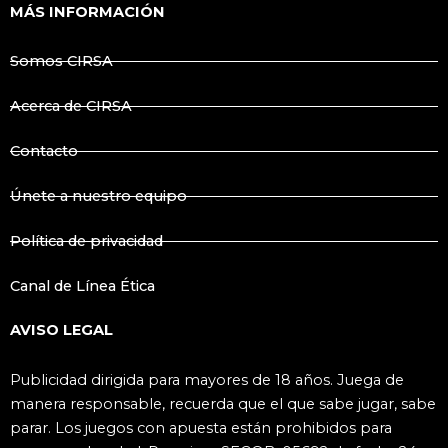
e
t
MÁS INFORMACIÓN
b
a
o
g
o
r
k
a
Somos CIRSA
m
Acerca de CIRSA
Contacto
Únete a nuestro equipo
Política de privacidad
Canal de Línea Ética
AVISO LEGAL
Publicidad dirigida para mayores de 18 años. Juega de
manera responsable, recuerda que el que sabe jugar, sabe
parar. Los juegos con apuesta están prohibidos para