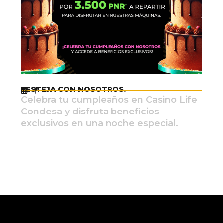
FESTEJA CON NOSOTROS.
Celebra tu cumpleaños en Casino Life
Condesa y disfruta beneficios
exclusivos en una noche especial.