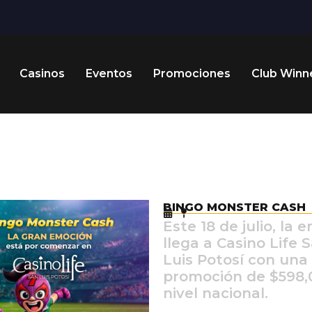
Casinos
Eventos
Promociones
Club Winn
BINGO MONSTER CASH
Este 18 de julio, la 
llega a Casino Life 
Luis Potosí con una
promoción de $598,
nivel nacional.