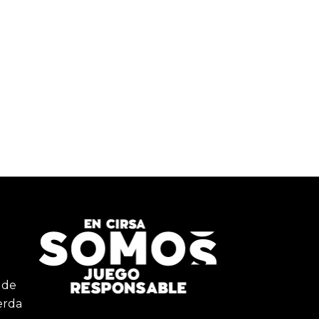
 de
erda