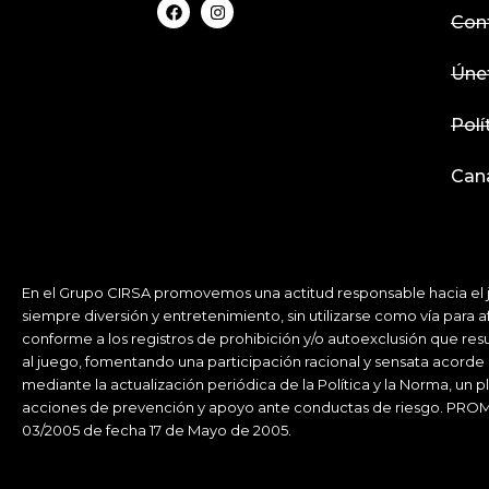
F
I
a
n
Con
c
s
e
t
b
a
Úne
o
g
o
r
k
a
Polí
m
Cana
En el Grupo CIRSA promovemos una actitud responsable hacia el ju
siempre diversión y entretenimiento, sin utilizarse como vía par
conforme a los registros de prohibición y/o autoexclusión que res
al juego, fomentando una participación racional y sensata acorde
mediante la actualización periódica de la Política y la Norma, un 
acciones de prevención y apoyo ante conductas de riesgo. PRO
03/2005 de fecha 17 de Mayo de 2005.