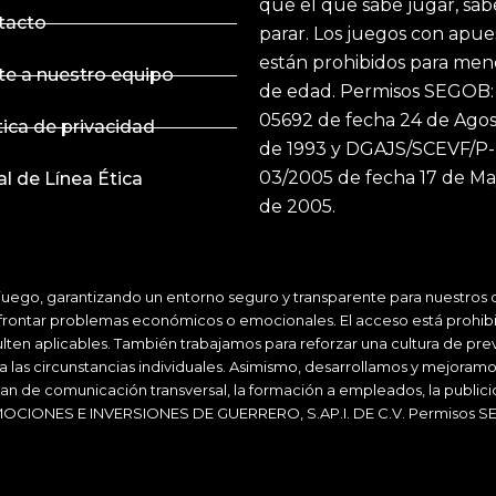
que el que sabe jugar, sab
tacto
parar. Los juegos con apue
están prohibidos para men
te a nuestro equipo
de edad. Permisos SEGOB:
05692 de fecha 24 de Ago
tica de privacidad
de 1993 y DGAJS/SCEVF/P-
03/2005 de fecha 17 de M
l de Línea Ética
de 2005.
ego, garantizando un entorno seguro y transparente para nuestros cl
a afrontar problemas económicos o emocionales. El acceso está prohib
ulten aplicables. También trabajamos para reforzar una cultura de pre
 a las circunstancias individuales. Asimismo, desarrollamos y mejor
plan de comunicación transversal, la formación a empleados, la public
MOCIONES E INVERSIONES DE GUERRERO, S.AP.I. DE C.V. Permisos SE