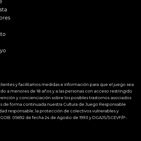
e
sta
ores
sto
ayo
ientes y facilitamos medidas e información para que el juego sea
ido a menores de 18 años y a las personas con acceso restringido
vención y concienciación sobre los posibles trastornos asociados
amos de forma continuada nuestra Cultura de Juego Responsable
idad responsable, la protección de colectivos vulnerables y
GOB: 05692 de fecha 24 de Agosto de 1993 y DGAJS/SCEVF/P-