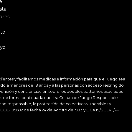
e
sta
ores
sto
ayo
ientes y facilitamos medidas e información para que el juego sea
ido a menores de 18 años y a las personas con acceso restringido
vención y concienciación sobre los posibles trastornos asociados
amos de forma continuada nuestra Cultura de Juego Responsable
idad responsable, la protección de colectivos vulnerables y
GOB: 05692 de fecha 24 de Agosto de 1993 y DGAJS/SCEVF/P-