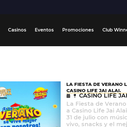
Casinos
Eventos
Promociones
Club Winn
LA FIESTA DE VERANO 
CASINO LIFE JAI ALAI.
CASINO LIFE JAI
La Fiesta de Verano
a Casino Life Jai Ala
31 de julio con músi
vivo, snacks y el me