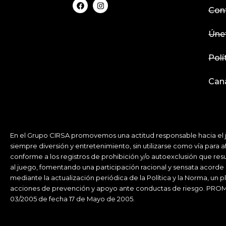
F
I
a
n
Con
c
s
e
t
b
a
Úne
o
g
o
r
k
a
Polí
m
Cana
En el Grupo CIRSA promovemos una actitud responsable hacia el ju
siempre diversión y entretenimiento, sin utilizarse como vía par
conforme a los registros de prohibición y/o autoexclusión que res
al juego, fomentando una participación racional y sensata acorde
mediante la actualización periódica de la Política y la Norma, un 
acciones de prevención y apoyo ante conductas de riesgo. PRO
03/2005 de fecha 17 de Mayo de 2005.