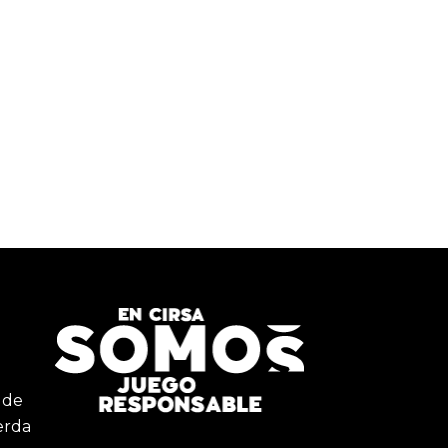
 de
erda