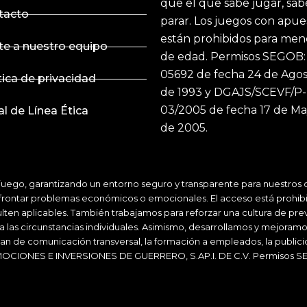
que el que sabe jugar, sab
tacto
parar. Los juegos con apue
están prohibidos para men
te a nuestro equipo
de edad. Permisos SEGOB:
05692 de fecha 24 de Ago
tica de privacidad
de 1993 y DGAJS/SCEVF/P-
03/2005 de fecha 17 de M
l de Línea Ética
de 2005.
ego, garantizando un entorno seguro y transparente para nuestros cl
a afrontar problemas económicos o emocionales. El acceso está prohib
ulten aplicables. También trabajamos para reforzar una cultura de pre
 a las circunstancias individuales. Asimismo, desarrollamos y mejor
plan de comunicación transversal, la formación a empleados, la public
MOCIONES E INVERSIONES DE GUERRERO, S.AP.I. DE C.V. Permisos SE