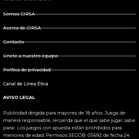
b
a
o
g
o
r
k
a
Somos CIRSA
m
Acerca de CIRSA
Contacto
Únete a nuestro equipo
Política de privacidad
Canal de Línea Ética
AVISO LEGAL
Publicidad dirigida para mayores de 18 años. Juega de
manera responsable, recuerda que el que sabe jugar, sabe
parar. Los juegos con apuesta están prohibidos para
menores de edad. Permisos SEGOB: 05692 de fecha 24